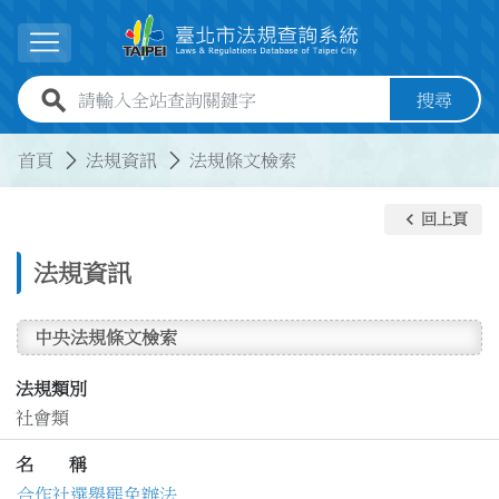
跳到主要內容
展開選單
全站查詢關鍵字欄位
搜尋
:::
:::
首頁
法規資訊
法規條文檢索
keyboard_arrow_left
回上頁
法規資訊
中央法規條文檢索
法規類別
社會類
名 稱
合作社選舉罷免辦法