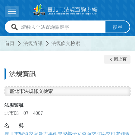
跳到主要內容
展開選單
全站查詢關鍵字欄位
搜尋
:::
:::
首頁
法規資訊
法規條文檢索
keyboard_arrow_left
回上頁
法規資訊
臺北市法規條文檢索
法規類號
北市08－07－4007
名 稱
臺北市監督家庭暴力事件未成年子女會面交往與交付處理規