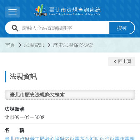
跳到主要內容
展開選單
全站查詢關鍵字欄位
搜尋
:::
:::
首頁
法規資訊
歷史法規條文檢索
keyboard_arrow_left
回上頁
法規資訊
臺北市歷史法規條文檢索
法規類號
北市09－05－3008
名 稱
臺北市政府勞工局身心障礙者就業基金補助促進就業作業規