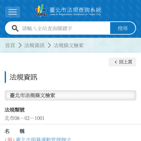
跳到主要內容
展開選單
全站查詢關鍵字欄位
搜尋
:::
:::
首頁
法規資訊
法規條文檢索
keyboard_arrow_left
回上頁
法規資訊
臺北市法規條文檢索
法規類號
北市08－02－1001
名 稱
(廢)
臺北市捐募運動管理辦法