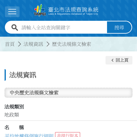
跳到主要內容
展開選單
全站查詢關鍵字欄位
搜尋
:::
:::
首頁
法規資訊
歷史法規條文檢索
keyboard_arrow_left
回上頁
法規資訊
中央歷史法規條文檢索
法規類別
地政類
名 稱
平均地權條例施行細則
非現行版本