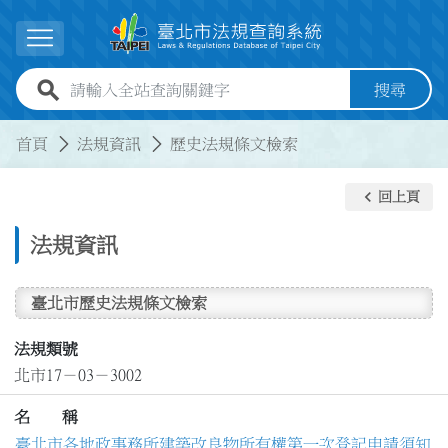
跳到主要內容
展開選單
全站查詢關鍵字欄位
搜尋
:::
:::
首頁
法規資訊
歷史法規條文檢索
keyboard_arrow_left
回上頁
法規資訊
臺北市歷史法規條文檢索
法規類號
北市17－03－3002
名 稱
臺北市各地政事務所建築改良物所有權第一次登記申請須知