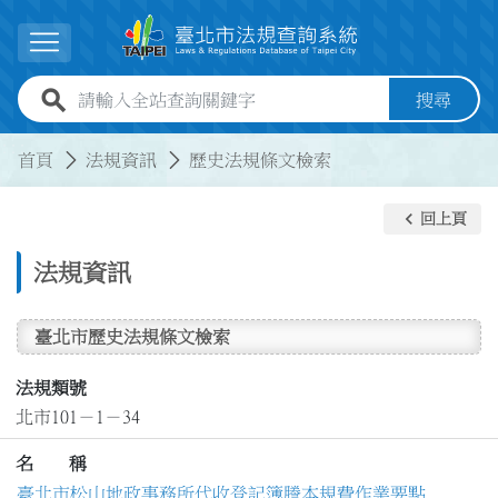
跳到主要內容
展開選單
全站查詢關鍵字欄位
搜尋
:::
:::
首頁
法規資訊
歷史法規條文檢索
keyboard_arrow_left
回上頁
法規資訊
臺北市歷史法規條文檢索
法規類號
北市101－1－34
名 稱
臺北市松山地政事務所代收登記簿謄本規費作業要點