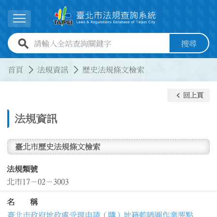
跳到主要內容
展開選單
全站查詢關鍵字欄位
搜尋
:::
:::
首頁
法規資訊
歷史法規條文檢索
keyboard_arrow_left
回上頁
法規資訊
臺北市歷史法規條文檢索
法規類號
北市17－02－3003
名 稱
臺北市政府地政處受理申請（購）地籍藍晒圖作業要點