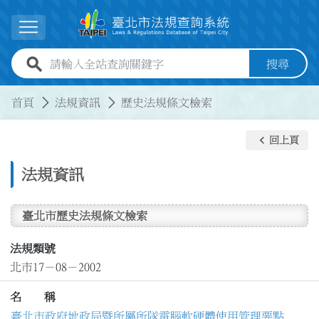
跳到主要內容
展開選單
全站查詢關鍵字欄位
搜尋
:::
:::
首頁
法規資訊
歷史法規條文檢索
keyboard_arrow_left
回上頁
法規資訊
臺北市歷史法規條文檢索
法規類號
北市17－08－2002
名 稱
臺北市政府地政局暨所屬所隊電腦軟硬體使用管理要點