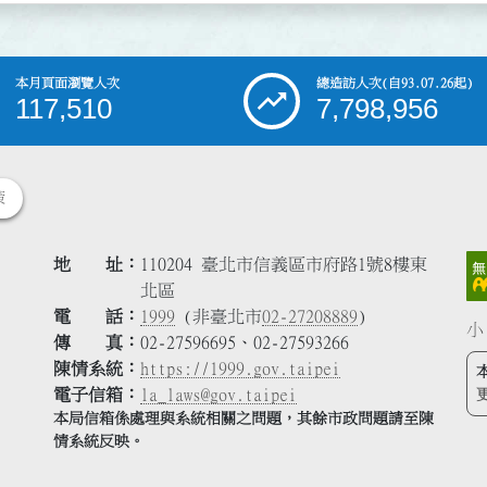
本月頁面瀏覽人次
總造訪人次
(自93.07.26起)
117,510
7,798,956
策
地 址
110204 臺北市信義區市府路1號8樓東
北區
電 話
1999
(非臺北市
02-27208889
)
小
傳 真
02-27596695、02-27593266
陳情系統
https://1999.gov.taipei
電子信箱
la_laws@gov.taipei
本局信箱係處理與系統相關之問題，其餘市政問題請至陳
情系統反映。