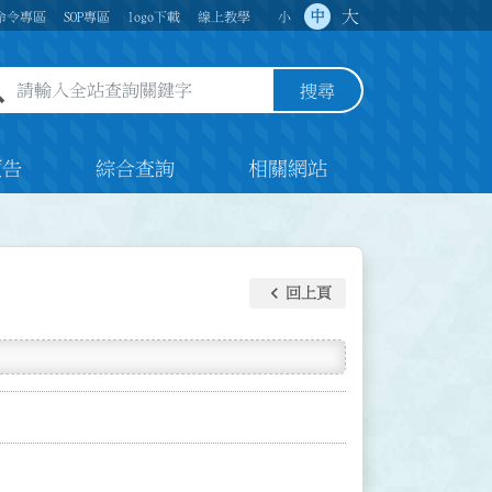
大
中
命令專區
SOP專區
logo下載
線上教學
小
全站查詢關鍵字欄位
搜尋
預告
綜合查詢
相關網站
keyboard_arrow_left
回上頁