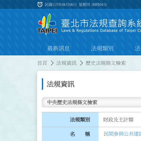
跳到主要內容
alarm
:::
民國115年08月06日 星期四
00時04分
最新訊息
法規類別
法
:::
:::
首頁
法規資訊
歷史法規條文檢索
法規資訊
中央歷史法規條文檢索
法規類別
財政及主計類
民間參與公共建
名 稱