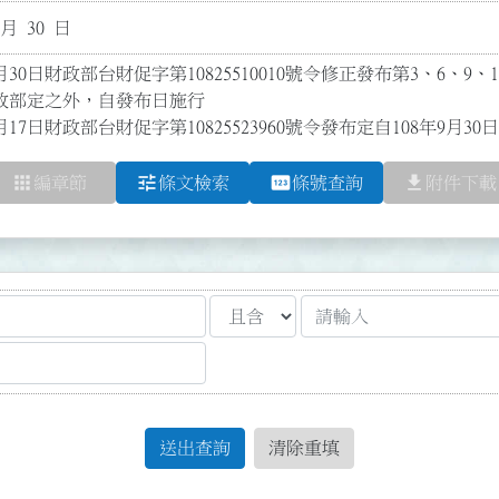
 月 30 日
月30日財政部台財促字第10825510010號令修正發布第3、6、9、1
部定之外，自發布日施行

月17日財政部台財促字第10825523960號令發布定自108年9月30
apps
tune
pin
file_download
編章節
條文檢索
條號查詢
附件下載
送出查詢
清除重填