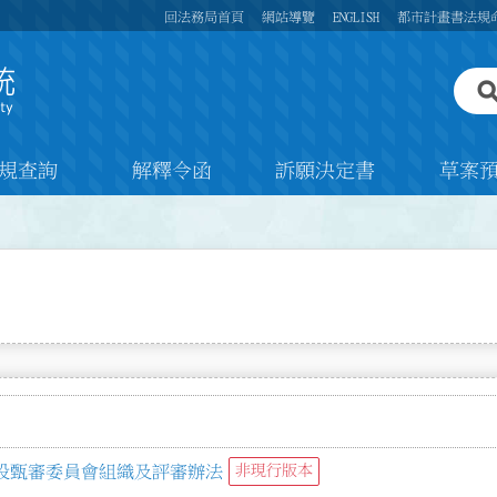
回法務局首頁
網站導覽
ENGLISH
都市計畫書法規
規查詢
解釋令函
訴願決定書
草案
設甄審委員會組織及評審辦法
非現行版本