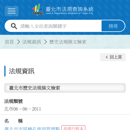
跳到主要內容
展開選單
全站查詢關鍵字欄位
搜尋
:::
:::
首頁
法規資訊
歷史法規條文檢索
keyboard_arrow_left
回上頁
法規資訊
臺北市歷史法規條文檢索
法規類號
北市06－06－2011
名 稱
臺北市市區橋孔使用管理點
非現行版本