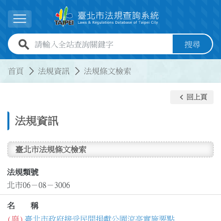
跳到主要內容
展開選單
全站查詢關鍵字欄位
搜尋
:::
:::
首頁
法規資訊
法規條文檢索
keyboard_arrow_left
回上頁
法規資訊
臺北市法規條文檢索
法規類號
北市06－08－3006
名 稱
(廢)
臺北市政府接受民間捐獻公園涼亭實施要點