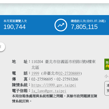
本月頁面瀏覽人次
總造訪人次
(自93.07.26起)
190,744
7,805,115
策
地 址
110204 臺北市信義區市府路1號8樓東
北區
電 話
1999
(非臺北市
02-27208889
)
小
傳 真
02-27596695、02-27593266
陳情系統
https://1999.gov.taipei
電子信箱
la_laws@gov.taipei
本局信箱係處理與系統相關之問題，其餘市政問題請至陳
情系統反映。