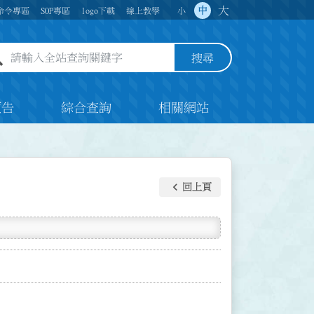
大
中
命令專區
SOP專區
logo下載
線上教學
小
全站查詢關鍵字欄位
搜尋
預告
綜合查詢
相關網站
keyboard_arrow_left
回上頁