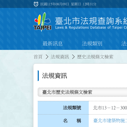
跳到主要內容
alarm
:::
民國115年08月09日 星期日
12時31分
最新訊息
法規類別
法
:::
:::
首頁
法規資訊
歷史法規條文檢索
法規資訊
臺北市歷史法規條文檢索
法規類號
北市13－12－300
臺北市建築物施
名 稱