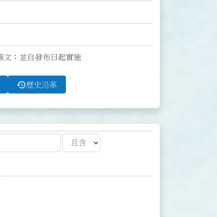
8點條文；並自發布日起實施
history
歷史沿革