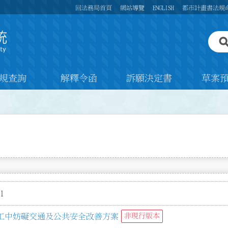
回法務局首頁
網站導覽
ENGLISH
都市計畫書法規
規查詢
解釋令函
訴願決定書
草案
1
工中妨礙交通及公共安全改善方案
非現行版本