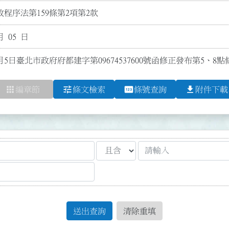
程序法第159條第2項第2款
月 05 日
1月5日臺北市政府府都建字第09674537600號函修正發布第5、
apps
tune
pin
file_download
編章節
條文檢索
條號查詢
附件下載
送出查詢
清除重填