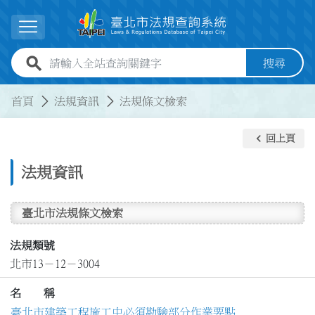
跳到主要內容
展開選單
全站查詢關鍵字欄位
搜尋
:::
:::
首頁
法規資訊
法規條文檢索
keyboard_arrow_left
回上頁
法規資訊
臺北市法規條文檢索
法規類號
北市13－12－3004
名 稱
臺北市建築工程施工中必須勘驗部分作業要點