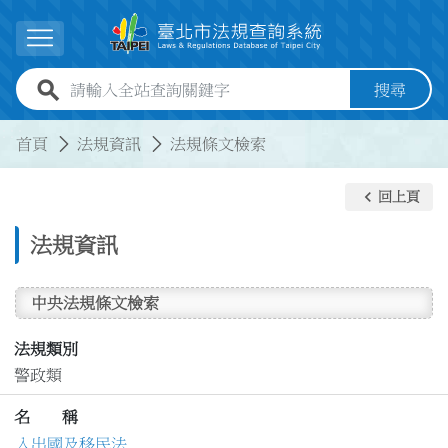
跳到主要內容
展開選單
全站查詢關鍵字欄位
搜尋
:::
:::
首頁
法規資訊
法規條文檢索
keyboard_arrow_left
回上頁
法規資訊
中央法規條文檢索
法規類別
警政類
名 稱
入出國及移民法