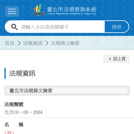
跳到主要內容
展開選單
全站查詢關鍵字欄位
搜尋
:::
:::
首頁
法規資訊
法規條文檢索
keyboard_arrow_left
回上頁
法規資訊
臺北市法規條文檢索
法規類號
北市10－09－2004
名 稱
(廢)