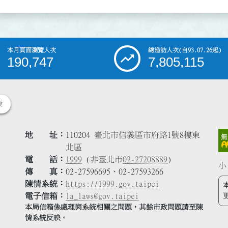
本月頁面瀏覽人次
總造訪人次
(自93.07.26起)
190,747
7,805,115
策
地 址
110204 臺北市信義區市府路1號8樓東
北區
電 話
1999
(非臺北市
02-27208889
)
小
傳 真
02-27596695、02-27593266
陳情系統
https://1999.gov.taipei
電子信箱
la_laws@gov.taipei
本局信箱係處理與系統相關之問題，其餘市政問題請至陳
情系統反映。