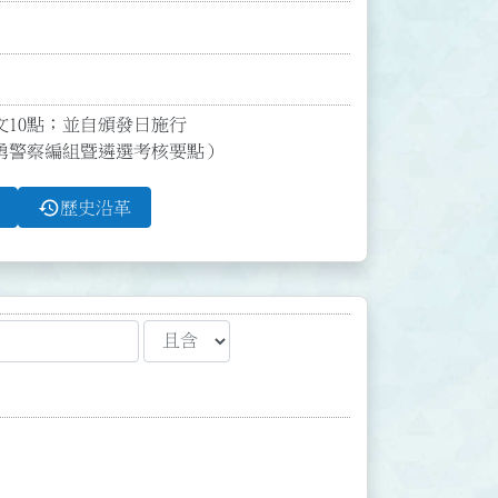
10點；並自頒發日施行

勇警察編組暨遴選考核要點）
history
歷史沿革