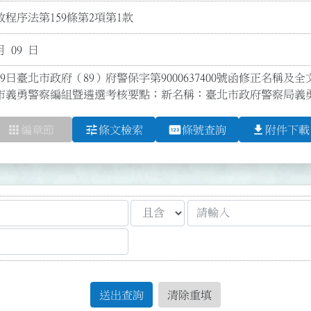
程序法第159條第2項第1款
月 09 日
9日臺北市政府（89）府警保字第9000637400號函修正名稱及全文
市義勇警察編組暨遴選考核要點；新名稱：臺北市政府警察局義
apps
tune
pin
file_download
編章節
條文檢索
條號查詢
附件下載
送出查詢
清除重填