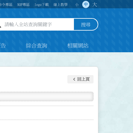
大
中
命令專區
SOP專區
logo下載
線上教學
小
全站查詢關鍵字欄位
搜尋
預告
綜合查詢
相關網站
keyboard_arrow_left
回上頁