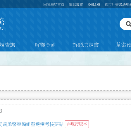
回法務局首頁
網站導覽
ENGLISH
都市計畫書法規
規查詢
解釋令函
訴願決定書
草案
2
局義勇警察編組暨遴選考核要點
非現行版本