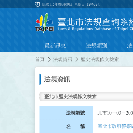
跳到主要內容
alarm
:::
民國115年08月09日 星期日
12時32分
最新訊息
法規類別
法
:::
:::
首頁
法規資訊
歷史法規條文檢索
法規資訊
臺北市歷史法規條文檢索
法規類號
北市10－03－200
臺北市政府警察
名 稱