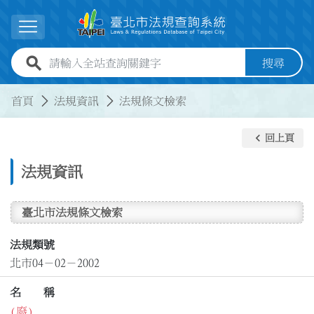
跳到主要內容
展開選單
全站查詢關鍵字欄位
搜尋
:::
:::
首頁
法規資訊
法規條文檢索
keyboard_arrow_left
回上頁
法規資訊
臺北市法規條文檢索
法規類號
北市04－02－2002
名 稱
(廢)