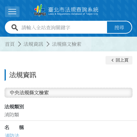
跳到主要內容
展開選單
全站查詢關鍵字欄位
搜尋
:::
:::
首頁
法規資訊
法規條文檢索
keyboard_arrow_left
回上頁
法規資訊
中央法規條文檢索
法規類別
消防類
名 稱
消防法