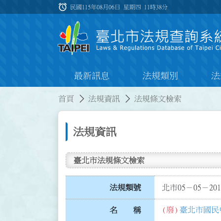
跳到主要內容
alarm
:::
民國115年08月06日 星期四
11時38分
最新訊息
法規類別
法
:::
:::
首頁
法規資訊
法規條文檢索
法規資訊
臺北市法規條文檢索
法規類號
北市05－05－201
(廢)
臺北市國民
名 稱