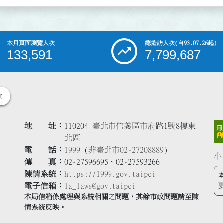
本月頁面瀏覽人次
總造訪人次
(自93.07.26起)
133,591
7,799,687
策
地 址
110204 臺北市信義區市府路1號8樓東
北區
電 話
1999
(非臺北市
02-27208889
)
小
傳 真
02-27596695、02-27593266
陳情系統
https://1999.gov.taipei
電子信箱
la_laws@gov.taipei
本局信箱係處理與系統相關之問題，其餘市政問題請至陳
情系統反映。