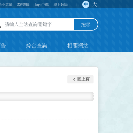
大
中
命令專區
SOP專區
logo下載
線上教學
小
全站查詢關鍵字欄位
搜尋
預告
綜合查詢
相關網站
keyboard_arrow_left
回上頁