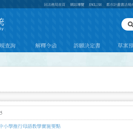
回法務局首頁
網站導覽
ENGLISH
都市計畫書法規
規查詢
解釋令函
訴願決定書
草案
5
中小學推行母語教學實施要點