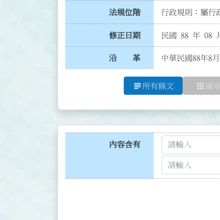
法規位階
行政規則：屬行政
修正日期
民國 88 年 08 
沿 革
中華民國88年8月
subject
apps
所有條文
編
內容含有