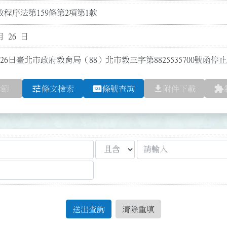
程序法第159條第2項第1款
月 26 日
26日臺北市政府教育局（88）北市教三字第8825535700號函停
tune
pin
file_download
extension
章節
條文檢索
條號查詢
附件下載
送出查詢
清除重填