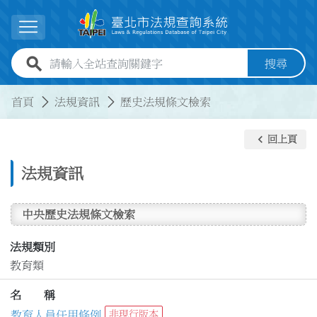
跳到主要內容
展開選單
全站查詢關鍵字欄位
搜尋
:::
:::
首頁
法規資訊
歷史法規條文檢索
keyboard_arrow_left
回上頁
法規資訊
中央歷史法規條文檢索
法規類別
教育類
名 稱
教育人員任用條例
非現行版本