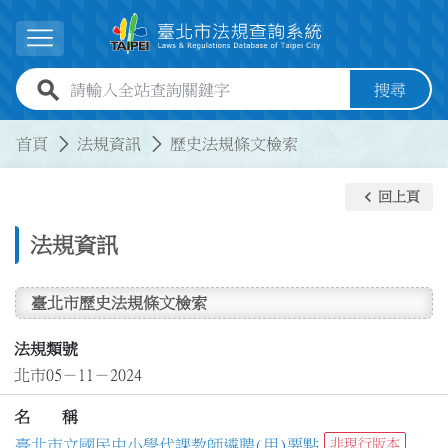
跳到主要內容
展開選單
全站查詢關鍵字欄位
搜尋
:::
:::
首頁
法規資訊
歷史法規條文檢索
keyboard_arrow_left
回上頁
法規資訊
臺北市歷史法規條文檢索
法規類號
北市05－11－2024
名 稱
臺北市立國民中小學代課教師遴聘(用)要點
非現行版本