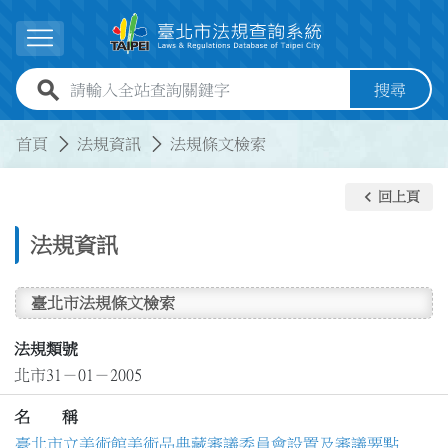
跳到主要內容
展開選單
全站查詢關鍵字欄位
搜尋
:::
:::
首頁
法規資訊
法規條文檢索
keyboard_arrow_left
回上頁
法規資訊
臺北市法規條文檢索
法規類號
北市31－01－2005
名 稱
臺北市立美術館美術品典藏審議委員會設置及審議要點