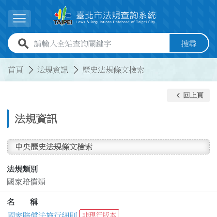
跳到主要內容
展開選單
全站查詢關鍵字欄位
搜尋
:::
:::
首頁
法規資訊
歷史法規條文檢索
keyboard_arrow_left
回上頁
法規資訊
中央歷史法規條文檢索
法規類別
國家賠償類
名 稱
國家賠償法施行細則
非現行版本