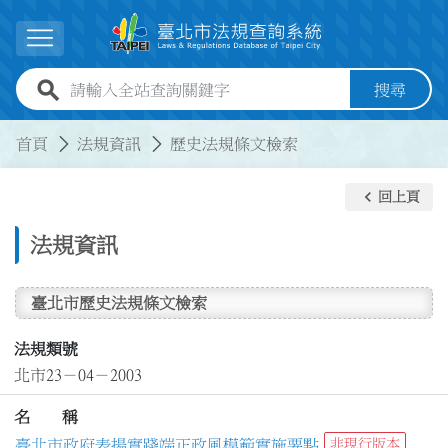
跳到主要內容
展開選單
全站查詢關鍵字欄位
搜尋
:::
:::
首頁
法規資訊
歷史法規條文檢索
keyboard_arrow_left
回上頁
法規資訊
臺北市歷史法規條文檢索
法規類號
北市23－04－2003
名 稱
臺北市政府表揚實踐端正政風模範實施要點
非現行版本