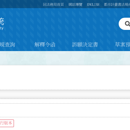
回法務局首頁
網站導覽
ENGLISH
都市計畫書法規
規查詢
解釋令函
訴願決定書
草案
行版本