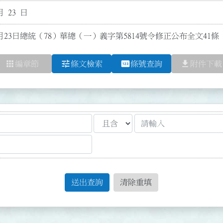
月 23 日
月23日總統（78）華總（一）義字第5814號令修正公布全文41條
apps
tune
pin
file_download
編章節
條文檢索
條號查詢
附件下載
送出查詢
清除重填