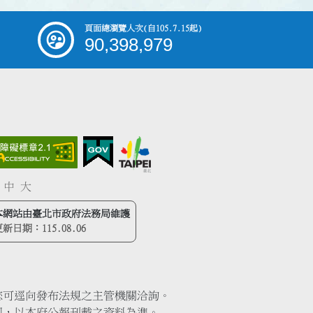
頁面總瀏覽人次
(自105.7.15起)
90,398,979
中
大
本網站由臺北市政府法務局維護
更新日期：
115.08.06
您可逕向發布法規之主管機關洽詢。
同，以本府公報刊載之資料為準。