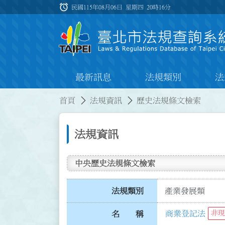
跳到主要內容
alarm
:::
民國115年08月06日 星期四
20時16分
最新訊息
法規類別
法
:::
:::
首頁
法規資訊
歷史法規條文檢索
法規資訊
中央歷史法規條文檢索
法規類別
產業發展類
商業登記法
非現
名 稱