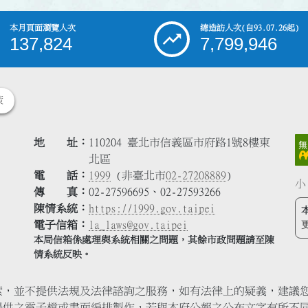
本月頁面瀏覽人次
總造訪人次
(自93.07.26起)
137,824
7,799,946
策
地 址
110204 臺北市信義區市府路1號8樓東
北區
電 話
1999
(非臺北市
02-27208889
)
小
傳 真
02-27596695、02-27593266
陳情系統
https://1999.gov.taipei
電子信箱
la_laws@gov.taipei
本局信箱係處理與系統相關之問題，其餘市政問題請至陳
情系統反映。
索，並不提供法規及法律諮詢之服務，如有法律上的疑義，建議
提供之電子檔或書面編排製作，若與本府公報之公布文字有所不