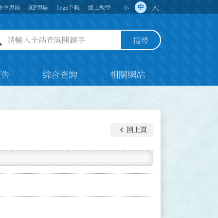
大
中
命令專區
SOP專區
logo下載
線上教學
小
全站查詢關鍵字欄位
搜尋
預告
綜合查詢
相關網站
keyboard_arrow_left
回上頁