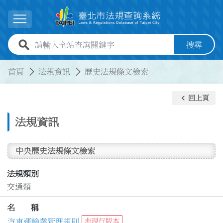
跳到主要內容
展開選單
全站查詢關鍵字欄位
搜尋
:::
:::
首頁
法規資訊
歷史法規條文檢索
keyboard_arrow_left
回上頁
法規資訊
中央歷史法規條文檢索
法規類別
交通類
名 稱
汽車運輸業管理規則
非現行版本