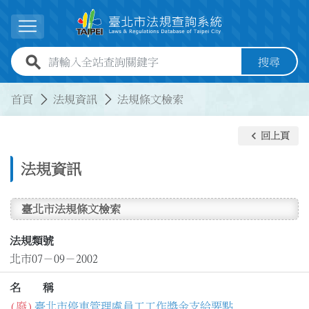
跳到主要內容
展開選單
全站查詢關鍵字欄位
搜尋
:::
:::
首頁
法規資訊
法規條文檢索
keyboard_arrow_left
回上頁
法規資訊
臺北市法規條文檢索
法規類號
北市07－09－2002
名 稱
(廢)
臺北市停車管理處員工工作獎金支給要點