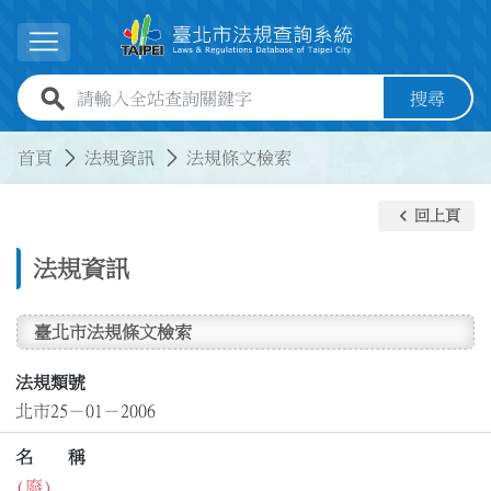
跳到主要內容
展開選單
全站查詢關鍵字欄位
搜尋
:::
:::
首頁
法規資訊
法規條文檢索
keyboard_arrow_left
回上頁
法規資訊
臺北市法規條文檢索
法規類號
北市25－01－2006
名 稱
(廢)