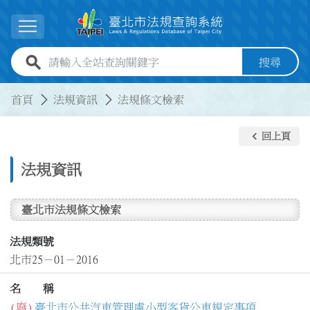
跳到主要內容
展開選單
全站查詢關鍵字欄位
搜尋
:::
:::
首頁
法規資訊
法規條文檢索
keyboard_arrow_left
回上頁
法規資訊
臺北市法規條文檢索
法規類號
北市25－01－2016
名 稱
(廢)
臺北市公共汽車管理處小型客貨公車規定事項