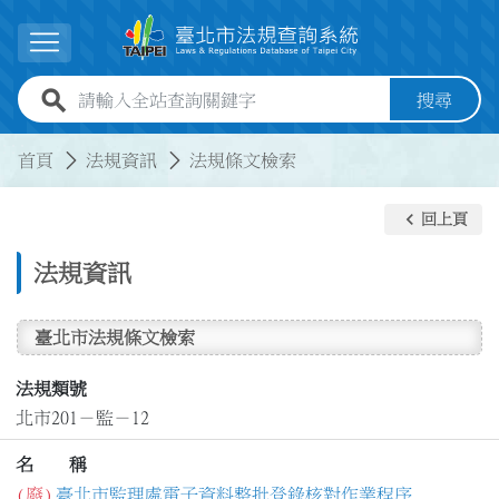
跳到主要內容
展開選單
全站查詢關鍵字欄位
搜尋
:::
:::
首頁
法規資訊
法規條文檢索
keyboard_arrow_left
回上頁
法規資訊
臺北市法規條文檢索
法規類號
北市201－監－12
名 稱
(廢)
臺北市監理處電子資料整批登錄核對作業程序