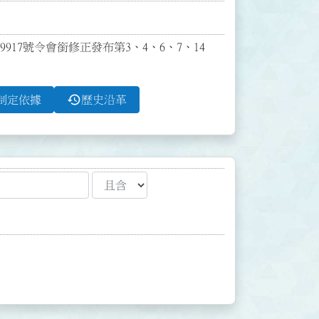
19917號令會銜修正發布第3、4、6、7、14
history
制定依據
歷史沿革