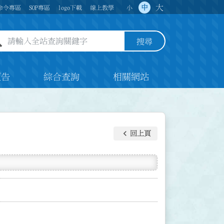
大
中
命令專區
SOP專區
logo下載
線上教學
小
全站查詢關鍵字欄位
搜尋
預告
綜合查詢
相關網站
keyboard_arrow_left
回上頁