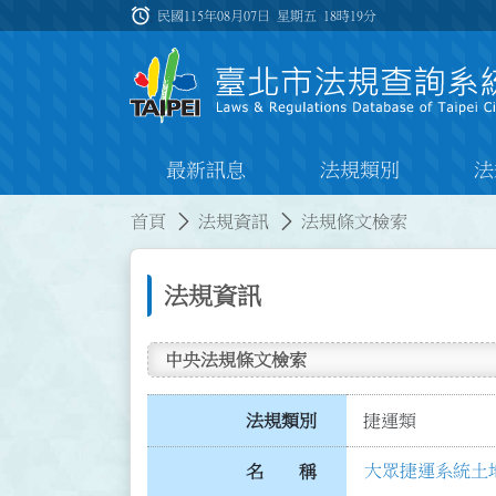
跳到主要內容
alarm
:::
民國115年08月07日 星期五
18時19分
最新訊息
法規類別
法
:::
:::
首頁
法規資訊
法規條文檢索
法規資訊
中央法規條文檢索
法規類別
捷運類
大眾捷運系統土
名 稱