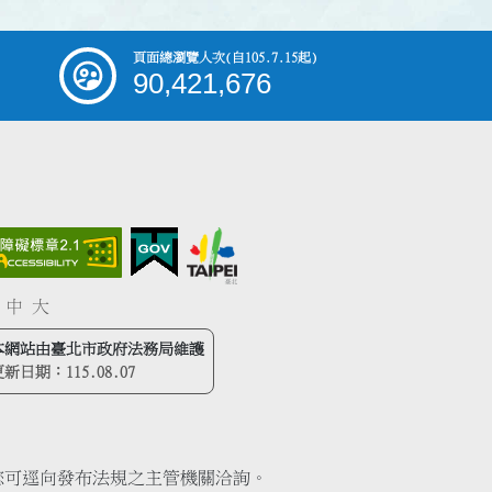
頁面總瀏覽人次
(自105.7.15起)
90,421,676
中
大
本網站由臺北市政府法務局維護
更新日期：
115.08.07
您可逕向發布法規之主管機關洽詢。