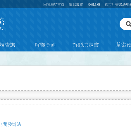
回法務局首頁
網站導覽
ENGLISH
都市計畫書法規
規查詢
解釋令函
訴願決定書
草案
地開發辦法