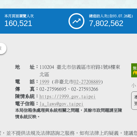
本月頁面瀏覽人次
總造訪人次
(自93.07.26起)
160,521
7,802,562
策
地 址
110204 臺北市信義區市府路1號8樓東
北區
電 話
1999
(非臺北市
02-27208889
)
小
傳 真
02-27596695、02-27593266
陳情系統
https://1999.gov.taipei
電子信箱
la_laws@gov.taipei
本局信箱係處理與系統相關之問題，其餘市政問題請至陳
情系統反映。
索，並不提供法規及法律諮詢之服務，如有法律上的疑義，建議