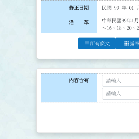
修正日期
民國 99 年 01 
中華民國99年1月
沿 革
～16、18、20、
subject
apps
所有條文
編
內容含有