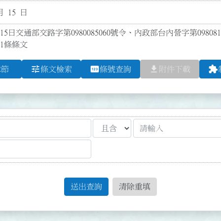
月 15 日
15日交通部交路字第0980085060號令、內政部台內營字第09808
21條條文
tune
pin
file_download
extension
章節
條文檢索
條號查詢
附件下載
送出查詢
清除重填