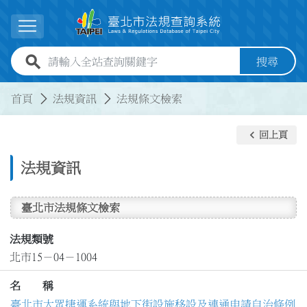
跳到主要內容
展開選單
全站查詢關鍵字欄位
搜尋
:::
:::
首頁
法規資訊
法規條文檢索
keyboard_arrow_left
回上頁
法規資訊
臺北市法規條文檢索
法規類號
北市15－04－1004
名 稱
臺北市大眾捷運系統與地下街設施移設及連通申請自治條例