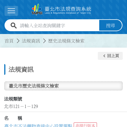
跳到主要內容
展開選單
全站查詢關鍵字欄位
搜尋
:::
:::
首頁
法規資訊
歷史法規條文檢索
keyboard_arrow_left
回上頁
法規資訊
臺北市歷史法規條文檢索
法規類號
北市121－1－129
名 稱
臺北市不法藥物查緝中心設置要點
非現行版本