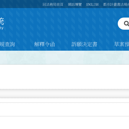
回法務局首頁
網站導覽
ENGLISH
都市計畫書法規
規查詢
解釋令函
訴願決定書
草案