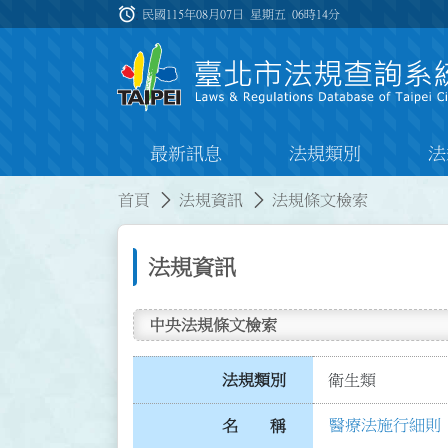
跳到主要內容
alarm
:::
民國115年08月07日 星期五
06時14分
最新訊息
法規類別
法
:::
:::
首頁
法規資訊
法規條文檢索
法規資訊
中央法規條文檢索
法規類別
衛生類
醫療法施行細則
名 稱