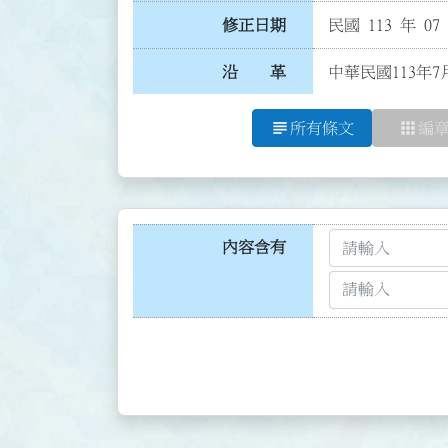
修正日期
民國 113 年 07
沿 革
中華民國113年7
subject
apps
所有條文
編
內容含有