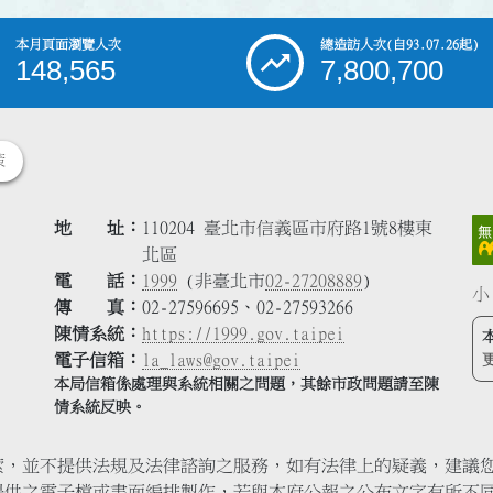
本月頁面瀏覽人次
總造訪人次
(自93.07.26起)
148,565
7,800,700
策
地 址
110204 臺北市信義區市府路1號8樓東
北區
電 話
1999
(非臺北市
02-27208889
)
小
傳 真
02-27596695、02-27593266
陳情系統
https://1999.gov.taipei
電子信箱
la_laws@gov.taipei
本局信箱係處理與系統相關之問題，其餘市政問題請至陳
情系統反映。
索，並不提供法規及法律諮詢之服務，如有法律上的疑義，建議
提供之電子檔或書面編排製作，若與本府公報之公布文字有所不