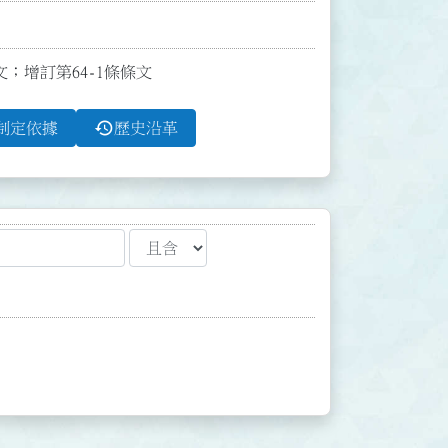
文；增訂第64-1條條文
history
制定依據
歷史沿革