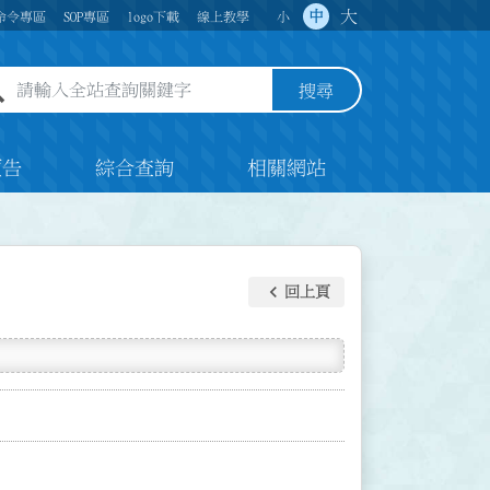
大
中
命令專區
SOP專區
logo下載
線上教學
小
全站查詢關鍵字欄位
搜尋
預告
綜合查詢
相關網站
keyboard_arrow_left
回上頁