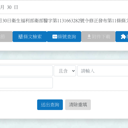
 月 30 日
月30日衛生福利部衛部醫字第1131663282號令修正發布第11條條
tune
pin
file_download
extension
章節
條文檢索
條號查詢
附件下載
送出查詢
清除重填