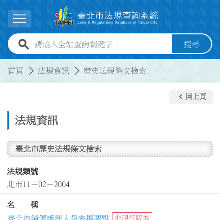
跳到主要內容
展開選單
全站查詢關鍵字欄位
搜尋
:::
:::
首頁
法規資訊
歷史法規條文檢索
keyboard_arrow_left
回上頁
法規資訊
臺北市歷史法規條文檢索
法規類號
北市11－02－2004
名 稱
臺北市績優護理人員表揚要點
非現行版本