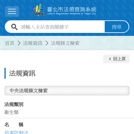
跳到主要內容
展開選單
全站查詢關鍵字欄位
搜尋
:::
:::
首頁
法規資訊
法規條文檢索
keyboard_arrow_left
回上頁
法規資訊
中央法規條文檢索
法規類別
衛生類
名 稱
菸害防制法