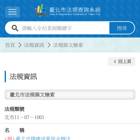
跳到主要內容
展開選單
全站查詢關鍵字欄位
搜尋
:::
:::
首頁
法規資訊
法規條文檢索
keyboard_arrow_left
回上頁
法規資訊
臺北市法規條文檢索
法規類號
北市11－07－1001
名 稱
(廢)
臺北市撲瘧成果保全辦法