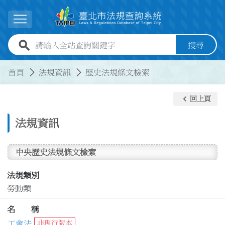
跳到主要內容
展開選單
全站查詢關鍵字欄位
搜尋
:::
:::
首頁
法規資訊
歷史法規條文檢索
keyboard_arrow_left
回上頁
法規資訊
中央歷史法規條文檢索
法規類別
勞動類
名 稱
工會法
非現行版本