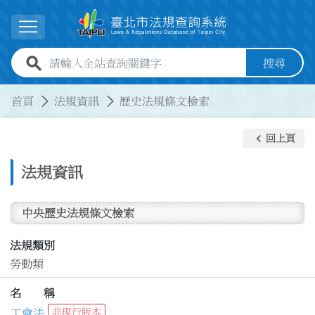
跳到主要內容
展開選單
全站查詢關鍵字欄位
搜尋
:::
:::
首頁
法規資訊
歷史法規條文檢索
keyboard_arrow_left
回上頁
法規資訊
中央歷史法規條文檢索
法規類別
勞動類
名 稱
工會法
非現行版本