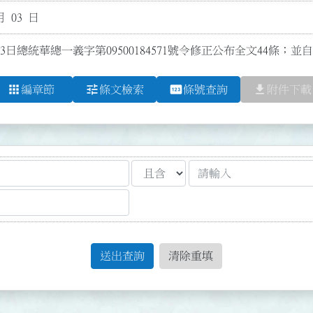
月 03 日
3日總統華總一義字第09500184571號令修正公布全文44條；
apps
tune
pin
file_download
編章節
條文檢索
條號查詢
附件下載
送出查詢
清除重填