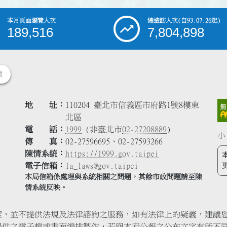
本月頁面瀏覽人次
總造訪人次
(自93.07.26起)
189,516
7,804,898
策
地 址
110204 臺北市信義區市府路1號8樓東
北區
電 話
1999
(非臺北市
02-27208889
)
小
傳 真
02-27596695、02-27593266
陳情系統
https://1999.gov.taipei
電子信箱
la_laws@gov.taipei
本局信箱係處理與系統相關之問題，其餘市政問題請至陳
情系統反映。
索，並不提供法規及法律諮詢之服務，如有法律上的疑義，建議
提供之電子檔或書面編排製作，若與本府公報之公布文字有所不