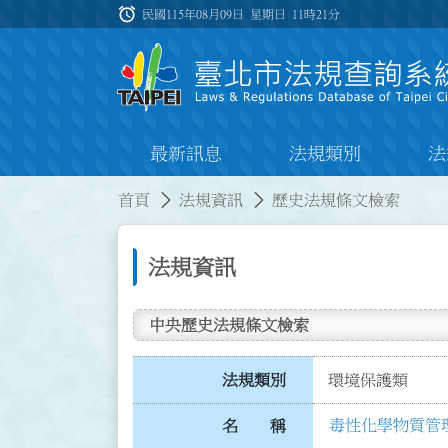
跳到主要內容
alarm
:::
民國115年08月09日 星期日
11時21分
最新訊息
法規類別
法
:::
:::
首頁
法規資訊
歷史法規條文檢索
法規資訊
中央歷史法規條文檢索
法規類別
環境保護類
毒性化學物質管
名 稱