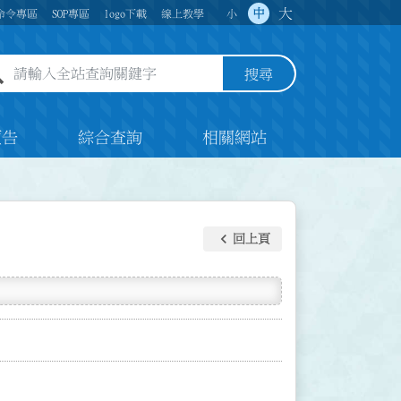
大
中
命令專區
SOP專區
logo下載
線上教學
小
全站查詢關鍵字欄位
搜尋
預告
綜合查詢
相關網站
keyboard_arrow_left
回上頁