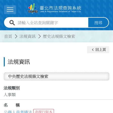
跳到主要內容
展開選單
全站查詢關鍵字欄位
搜尋
:::
:::
首頁
法規資訊
歷史法規條文檢索
keyboard_arrow_left
回上頁
法規資訊
中央歷史法規條文檢索
法規類別
人事類
名 稱
公務人員考績法
非現行版本