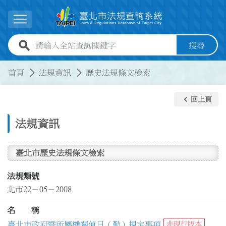
跳到主要內容
展開選單
全站查詢關鍵字欄位
搜尋
:::
:::
首頁
法規資訊
歷史法規條文檢索
keyboard_arrow_left
回上頁
法規資訊
臺北市歷史法規條文檢索
法規類號
北市22－05－2008
名 稱
臺北市政府暨所屬機關值日（勤）規定事項
非現行版本