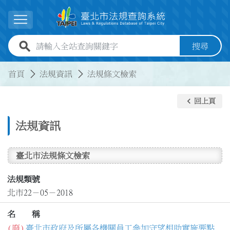
跳到主要內容
展開選單
全站查詢關鍵字欄位
搜尋
:::
:::
首頁
法規資訊
法規條文檢索
keyboard_arrow_left
回上頁
法規資訊
臺北市法規條文檢索
法規類號
北市22－05－2018
名 稱
(廢)
臺北市政府及所屬各機關員工參加守望相助實施要點