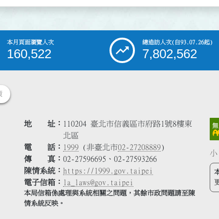
本月頁面瀏覽人次
總造訪人次
(自93.07.26起)
160,522
7,802,562
策
地 址
110204 臺北市信義區市府路1號8樓東
北區
電 話
1999
(非臺北市
02-27208889
)
小
傳 真
02-27596695、02-27593266
陳情系統
https://1999.gov.taipei
電子信箱
la_laws@gov.taipei
本局信箱係處理與系統相關之問題，其餘市政問題請至陳
情系統反映。