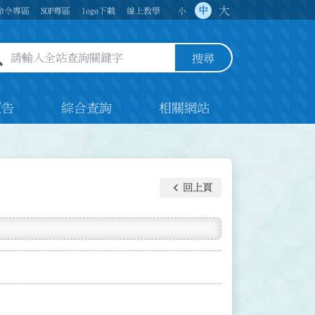
大
中
命令專區
SOP專區
logo下載
線上教學
小
全站查詢關鍵字欄位
搜尋
預告
綜合查詢
相關網站
keyboard_arrow_left
回上頁