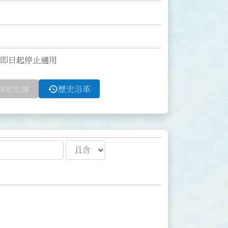
函自即日起停止適用
history
制定依據
歷史沿革