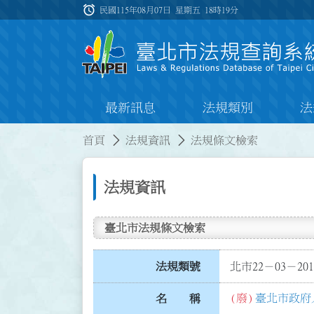
跳到主要內容
alarm
:::
民國115年08月07日 星期五
18時19分
最新訊息
法規類別
法
:::
:::
首頁
法規資訊
法規條文檢索
法規資訊
臺北市法規條文檢索
法規類號
北市22－03－201
(廢)
臺北市政府
名 稱