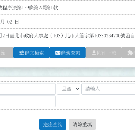
程序法第159條第2項第1款
 月 02 日
月2日臺北市政府人事處（105）北市人管字第10530234700號
tune
pin
file_download
extension
章節
條文檢索
條號查詢
附件下載
送出查詢
清除重填