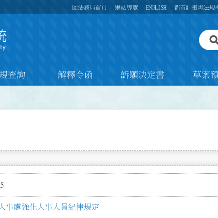
回法務局首頁
網站導覽
ENGLISH
都市計畫書法規
規查詢
解釋令函
訴願決定書
草案
5
人事處強化人事人員紀律規定