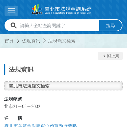
跳到主要內容
展開選單
全站查詢關鍵字欄位
搜尋
:::
:::
首頁
法規資訊
法規條文檢索
keyboard_arrow_left
回上頁
法規資訊
臺北市法規條文檢索
法規類號
北市21－03－2002
名 稱
臺北市各基金附屬單位預算執行要點