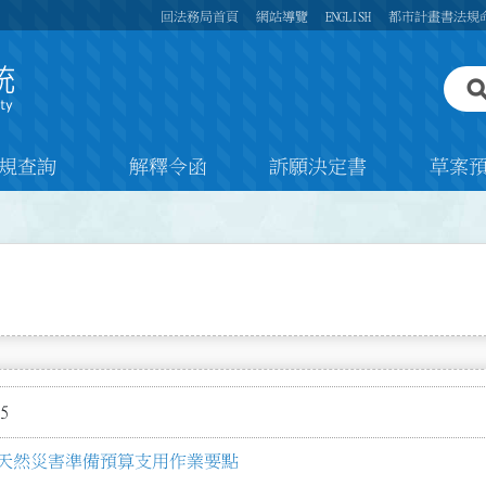
回法務局首頁
網站導覽
ENGLISH
都市計畫書法規
規查詢
解釋令函
訴願決定書
草案
5
天然災害準備預算支用作業要點