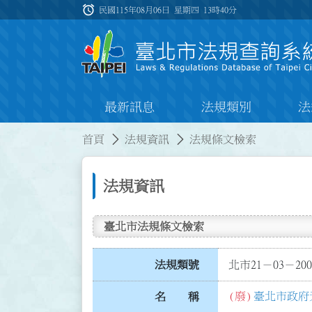
跳到主要內容
alarm
:::
民國115年08月06日 星期四
13時40分
最新訊息
法規類別
法
:::
:::
首頁
法規資訊
法規條文檢索
法規資訊
臺北市法規條文檢索
法規類號
北市21－03－200
(廢)
臺北市政府
名 稱