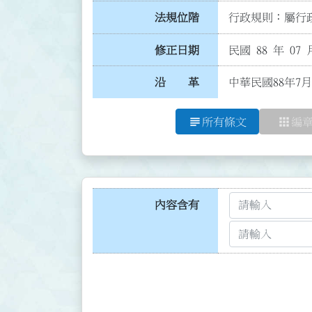
法規位階
行政規則：屬行政
修正日期
民國 88 年 07 
沿 革
中華民國88年7月
subject
apps
所有條文
編
內容含有