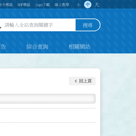
大
中
命令專區
SOP專區
logo下載
線上教學
小
全站查詢關鍵字欄位
搜尋
預告
綜合查詢
相關網站
keyboard_arrow_left
回上頁