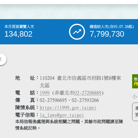
本月頁面瀏覽人次
總造訪人次
(自93.07.26起)
134,802
7,799,730
策
地 址
110204 臺北市信義區市府路1號8樓東
北區
電 話
1999
(非臺北市
02-27208889
)
小
傳 真
02-27596695、02-27593266
陳情系統
https://1999.gov.taipei
電子信箱
la_laws@gov.taipei
本局信箱係處理與系統相關之問題，其餘市政問題請至陳
情系統反映。