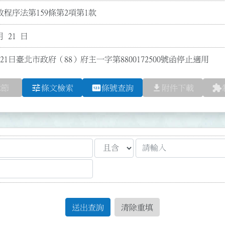
程序法第159條第2項第1款
月 21 日
21日臺北市政府（88）府主一字第8800172500號函停止適用
tune
pin
file_download
extension
章節
條文檢索
條號查詢
附件下載
送出查詢
清除重填