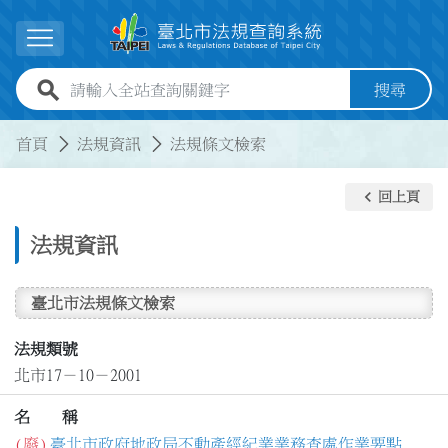
跳到主要內容
展開選單
全站查詢關鍵字欄位
搜尋
:::
:::
首頁
法規資訊
法規條文檢索
keyboard_arrow_left
回上頁
法規資訊
臺北市法規條文檢索
法規類號
北市17－10－2001
名 稱
(廢)
臺北市政府地政局不動產經紀業業務查處作業要點