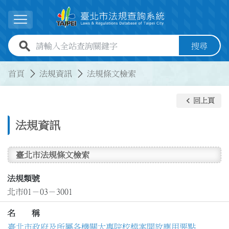
跳到主要內容
展開選單
全站查詢關鍵字欄位
搜尋
:::
:::
首頁
法規資訊
法規條文檢索
keyboard_arrow_left
回上頁
法規資訊
臺北市法規條文檢索
法規類號
北市01－03－3001
名 稱
臺北市政府及所屬各機關大專院校檔案開放應用要點