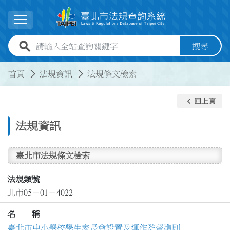
跳到主要內容
展開選單
全站查詢關鍵字欄位
搜尋
:::
:::
首頁
法規資訊
法規條文檢索
keyboard_arrow_left
回上頁
法規資訊
臺北市法規條文檢索
法規類號
北市05－01－4022
名 稱
臺北市中小學校學生家長會設置及運作監督準則